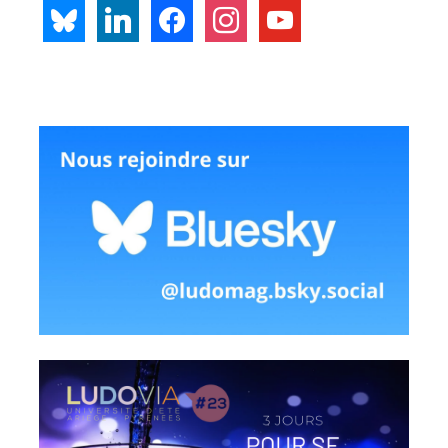
bluesky
linkedin
facebook
instagram
youtube