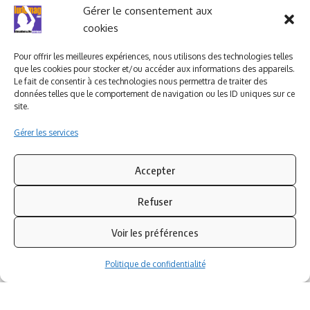
Ludomag "Le Club"
LIENS UTILES
Gérer le consentement aux
cookies
I.A. en éducation ; les
ludoviales
Pour offrir les meilleures expériences, nous utilisons des technologies telles
que les cookies pour stocker et/ou accéder aux informations des appareils.
Le fait de consentir à ces technologies nous permettra de traiter des
données telles que le comportement de navigation ou les ID uniques sur ce
PARTENAIRES
site.
Gérer les services
Accepter
Refuser
Voir les préférences
Politique de confidentialité