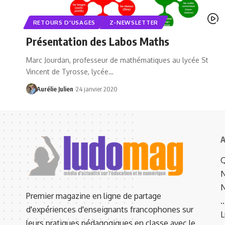
RETOURS D'USAGES
Z-NEWSLETTER
Présentation des Labos Maths
Marc Jourdan, professeur de mathématiques au lycée St
Vincent de Tyrosse, lycée…
Aurélie Julien
24 janvier 2020
A
Q
N
N
Premier magazine en ligne de partage
d'expériences d'enseignants francophones sur
L
leurs pratiques pédagogiques en classe avec le