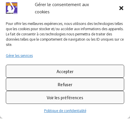
Ludomag "Le Club"
LIENS UTILES
Gérer le consentement aux
cookies
I.A. en éducation ; les
ludoviales
Pour offrir les meilleures expériences, nous utilisons des technologies telles
que les cookies pour stocker et/ou accéder aux informations des appareils.
Le fait de consentir à ces technologies nous permettra de traiter des
données telles que le comportement de navigation ou les ID uniques sur ce
PARTENAIRES
site.
Gérer les services
Accepter
Refuser
Voir les préférences
Politique de confidentialité