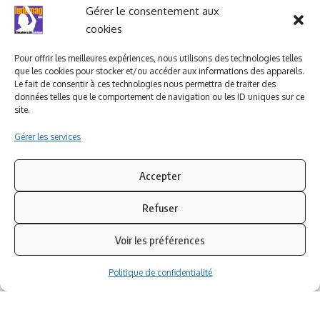
Ludomag "Le Club"
LIENS UTILES
Gérer le consentement aux
cookies
I.A. en éducation ; les
ludoviales
Pour offrir les meilleures expériences, nous utilisons des technologies telles
que les cookies pour stocker et/ou accéder aux informations des appareils.
Le fait de consentir à ces technologies nous permettra de traiter des
données telles que le comportement de navigation ou les ID uniques sur ce
PARTENAIRES
site.
Gérer les services
Accepter
Refuser
Voir les préférences
Politique de confidentialité