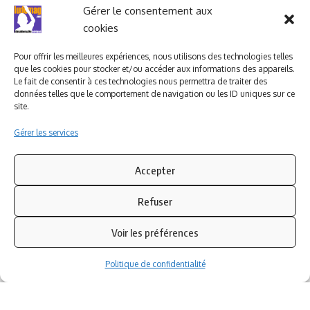
Ludomag "Le Club"
LIENS UTILES
Gérer le consentement aux
cookies
I.A. en éducation ; les
ludoviales
Pour offrir les meilleures expériences, nous utilisons des technologies telles
que les cookies pour stocker et/ou accéder aux informations des appareils.
Le fait de consentir à ces technologies nous permettra de traiter des
données telles que le comportement de navigation ou les ID uniques sur ce
PARTENAIRES
site.
Gérer les services
Accepter
Refuser
Voir les préférences
Politique de confidentialité