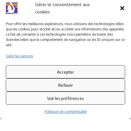
Ludomag "Le Club"
LIENS UTILES
Gérer le consentement aux
cookies
I.A. en éducation ; les
ludoviales
Pour offrir les meilleures expériences, nous utilisons des technologies telles
que les cookies pour stocker et/ou accéder aux informations des appareils.
Le fait de consentir à ces technologies nous permettra de traiter des
données telles que le comportement de navigation ou les ID uniques sur ce
PARTENAIRES
site.
Gérer les services
Accepter
Refuser
Voir les préférences
Politique de confidentialité