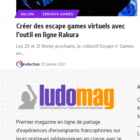
SALON
SERIOUS GAMES
Créer des escape games virtuels avec
l’outil en ligne Rakura
Les 20 et 21 février prochains, le collectif Escape n' Games
en…
redaction
27 janvier 2021
A
Q
N
N
Premier magazine en ligne de partage
d'expériences d'enseignants francophones sur
L
leurs pratiques pédagogiques en classe avec le