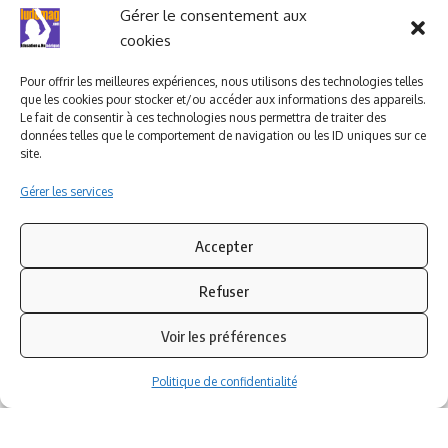
Ludomag "Le Club"
LIENS UTILES
Gérer le consentement aux
cookies
I.A. en éducation ; les
ludoviales
Pour offrir les meilleures expériences, nous utilisons des technologies telles
que les cookies pour stocker et/ou accéder aux informations des appareils.
Le fait de consentir à ces technologies nous permettra de traiter des
données telles que le comportement de navigation ou les ID uniques sur ce
PARTENAIRES
site.
Gérer les services
Accepter
Refuser
Voir les préférences
Politique de confidentialité