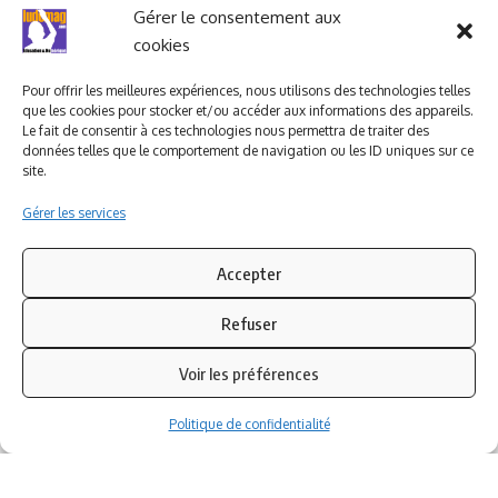
Ludomag "Le Club"
LIENS UTILES
Gérer le consentement aux
cookies
I.A. en éducation ; les
ludoviales
Pour offrir les meilleures expériences, nous utilisons des technologies telles
que les cookies pour stocker et/ou accéder aux informations des appareils.
Le fait de consentir à ces technologies nous permettra de traiter des
données telles que le comportement de navigation ou les ID uniques sur ce
PARTENAIRES
site.
Gérer les services
Accepter
Refuser
Voir les préférences
Politique de confidentialité