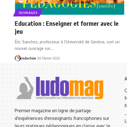
OUVRAGES
Education : Enseigner et former avec le
jeu
Éric Sanchez, professeur à l'Université de Genève, sort un
nouvel ouvrage sur…
redaction
20 février 2023
A
Q
N
N
Premier magazine en ligne de partage
d'expériences d'enseignants francophones sur
L
leurs pratiques pédagogiques en classe avec le