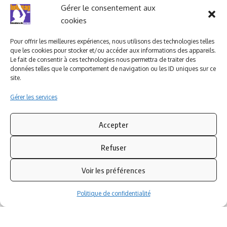
Ludomag "Le Club"
LIENS UTILES
Gérer le consentement aux
cookies
I.A. en éducation ; les
ludoviales
Pour offrir les meilleures expériences, nous utilisons des technologies telles
que les cookies pour stocker et/ou accéder aux informations des appareils.
Le fait de consentir à ces technologies nous permettra de traiter des
données telles que le comportement de navigation ou les ID uniques sur ce
PARTENAIRES
site.
Gérer les services
Accepter
Refuser
Voir les préférences
Politique de confidentialité