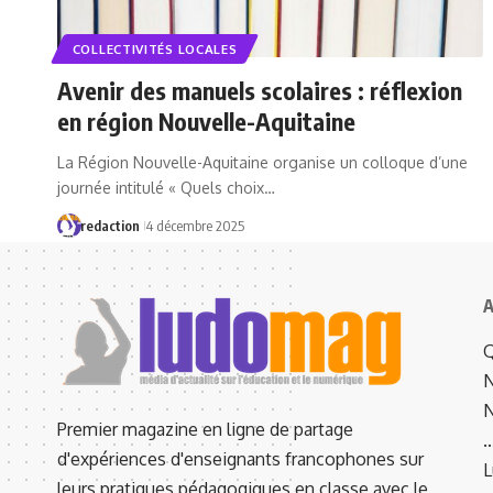
COLLECTIVITÉS LOCALES
Avenir des manuels scolaires : réflexion
en région Nouvelle-Aquitaine
La Région Nouvelle-Aquitaine organise un colloque d’une
journée intitulé « Quels choix…
redaction
4 décembre 2025
A
Q
N
N
Premier magazine en ligne de partage
d'expériences d'enseignants francophones sur
L
leurs pratiques pédagogiques en classe avec le