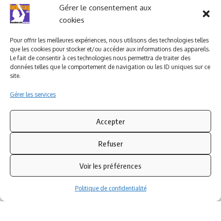
Ludomag "Le Club"
LIENS UTILES
Gérer le consentement aux
cookies
I.A. en éducation ; les
ludoviales
Pour offrir les meilleures expériences, nous utilisons des technologies telles
que les cookies pour stocker et/ou accéder aux informations des appareils.
Le fait de consentir à ces technologies nous permettra de traiter des
données telles que le comportement de navigation ou les ID uniques sur ce
PARTENAIRES
site.
Gérer les services
Accepter
Refuser
Voir les préférences
Politique de confidentialité