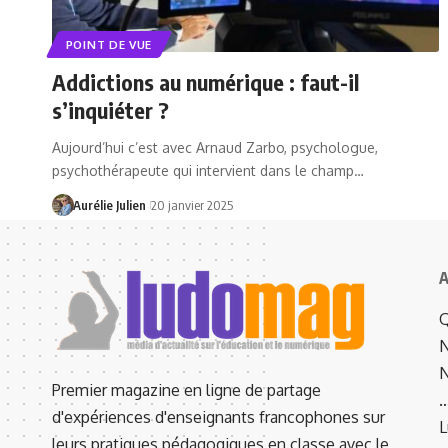
POINT DE VUE
Addictions au numérique : faut-il
s’inquiéter ?
Aujourd’hui c’est avec Arnaud Zarbo, psychologue,
psychothérapeute qui intervient dans le champ…
Aurélie Julien
20 janvier 2025
A
Q
N
N
Premier magazine en ligne de partage
d'expériences d'enseignants francophones sur
L
leurs pratiques pédagogiques en classe avec le