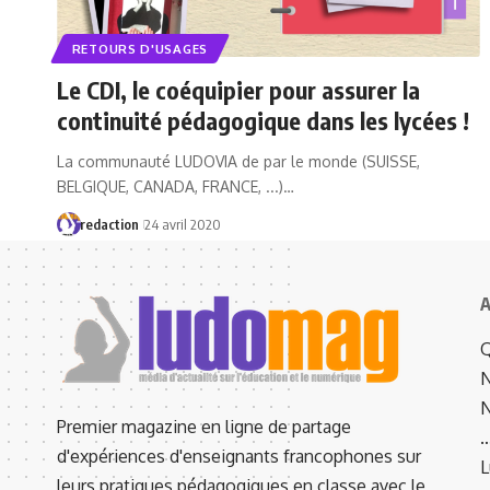
RETOURS D'USAGES
Le CDI, le coéquipier pour assurer la
continuité pédagogique dans les lycées !
La communauté LUDOVIA de par le monde (SUISSE,
BELGIQUE, CANADA, FRANCE, ...)…
redaction
24 avril 2020
A
Q
N
N
Premier magazine en ligne de partage
d'expériences d'enseignants francophones sur
L
leurs pratiques pédagogiques en classe avec le