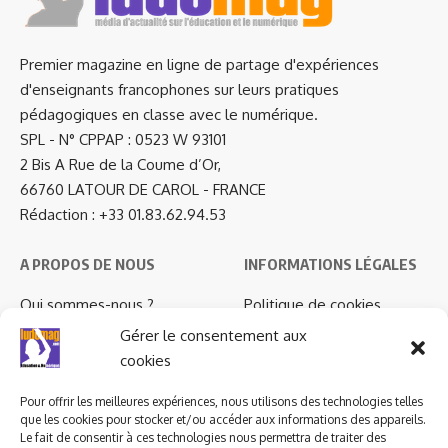
Premier magazine en ligne de partage d'expériences
d'enseignants francophones sur leurs pratiques
pédagogiques en classe avec le numérique.
SPL - N° CPPAP : 0523 W 93101
2 Bis A Rue de la Coume d’Or,
66760 LATOUR DE CAROL - FRANCE
Rédaction : +33 01.83.62.94.53
A PROPOS DE NOUS
INFORMATIONS LÉGALES
Qui sommes-nous ?
Politique de cookies
Newsletter
Politique de confidentialité
Gérer le consentement aux
Nous contacter
Mentions légales
cookies
…
Pour offrir les meilleures expériences, nous utilisons des technologies telles
Ludomag "Le Club"
LIENS UTILES
que les cookies pour stocker et/ou accéder aux informations des appareils.
Le fait de consentir à ces technologies nous permettra de traiter des
I.A. en éducation ; les