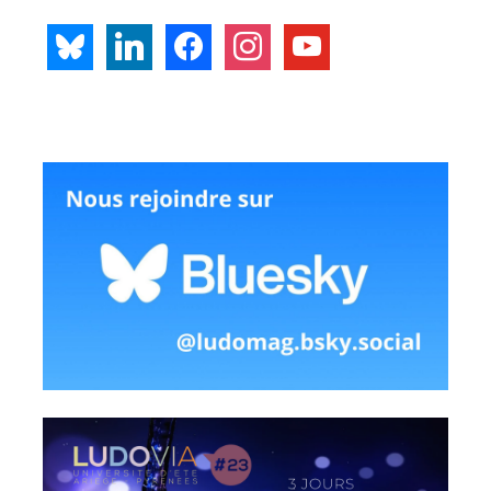
bluesky
linkedin
facebook
instagram
youtube