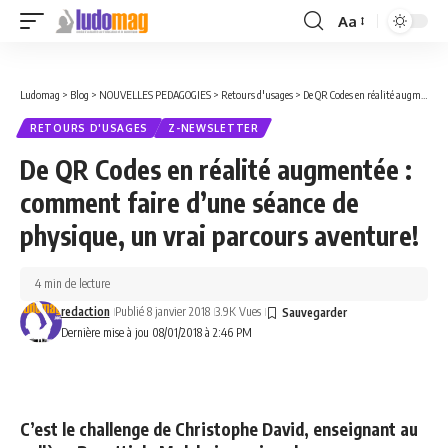
Aa
Font
Resizer
Ludomag
>
Blog
>
NOUVELLES PEDAGOGIES
>
Retours d'usages
>
De QR Codes en réalité augmentée : comment faire d’une séance de physique, un vrai parcours aventure!
RETOURS D'USAGES
Z-NEWSLETTER
De QR Codes en réalité augmentée :
comment faire d’une séance de
physique, un vrai parcours aventure!
4 min de lecture
redaction
Publié 8 janvier 2018
3.9K Vues
Dernière mise à jou 08/01/2018 à 2:46 PM
C’est le challenge de Christophe David, enseignant au