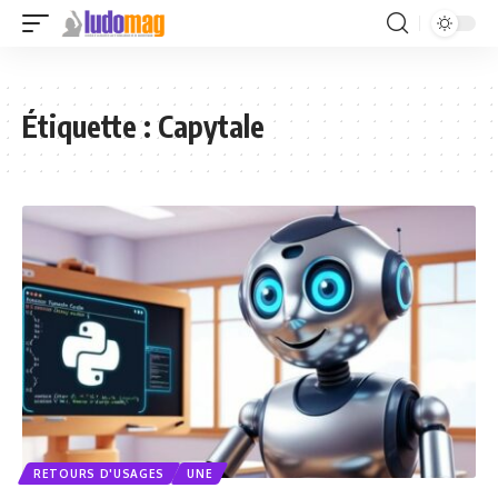
Étiquette :
Capytale
RETOURS D'USAGES
UNE