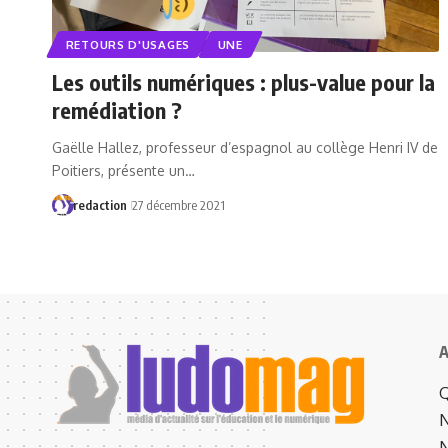
RETOURS D'USAGES
UNE
Les outils numériques : plus-value pour la
remédiation ?
Gaëlle Hallez, professeur d’espagnol au collège Henri IV de
Poitiers, présente un…
redaction
27 décembre 2021
A
Q
N
N