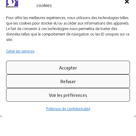
Ludomag "Le Club"
LIENS UTILES
cookies
I.A. en éducation ; les
Pour offrir les meilleures expériences, nous utilisons des technologies telles
ludoviales
que les cookies pour stocker et/ou accéder aux informations des appareils.
Le fait de consentir à ces technologies nous permettra de traiter des
données telles que le comportement de navigation ou les ID uniques sur ce
PARTENAIRES
site.
Gérer les services
Accepter
Refuser
Voir les préférences
Politique de confidentialité