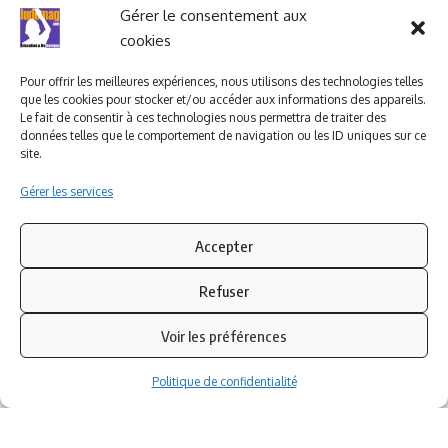
Ludomag "Le Club"
LIENS UTILES
Gérer le consentement aux
cookies
I.A. en éducation ; les
ludoviales
Pour offrir les meilleures expériences, nous utilisons des technologies telles
que les cookies pour stocker et/ou accéder aux informations des appareils.
Le fait de consentir à ces technologies nous permettra de traiter des
données telles que le comportement de navigation ou les ID uniques sur ce
PARTENAIRES
site.
Gérer les services
Accepter
Refuser
Voir les préférences
Politique de confidentialité