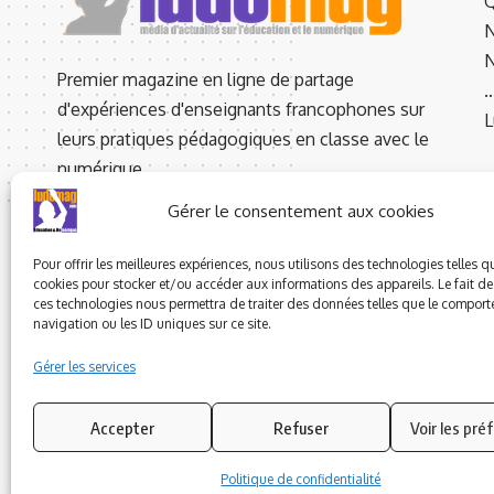
Q
N
N
Premier magazine en ligne de partage
d'expériences d'enseignants francophones sur
L
leurs pratiques pédagogiques en classe avec le
numérique.
SPL - N° CPPAP : 0523 W 93101
Gérer le consentement aux cookies
2 Bis A Rue de la Coume d’Or,
66760 LATOUR DE CAROL - FRANCE
Pour offrir les meilleures expériences, nous utilisons des technologies telles q
cookies pour stocker et/ou accéder aux informations des appareils. Le fait de
Rédaction : +33 01.83.62.94.53
ces technologies nous permettra de traiter des données telles que le compor
navigation ou les ID uniques sur ce site.
Gérer les services
Accepter
Refuser
Voir les pré
Politique de confidentialité
© 2023 ludomag.com édité et géré par WOOMEET SAS, powered 