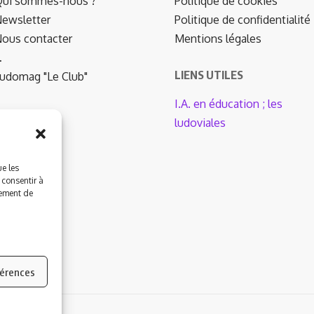
ui sommes-nous ?
Politique de cookies
ewsletter
Politique de confidentialité
ous contacter
Mentions légales
…
LIENS UTILES
udomag "Le Club"
I.A. en éducation ; les
ludoviales
ue les
 consentir à
tement de
férences
by Wordpress.