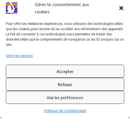
Ludomag "Le Club"
LIENS UTILES
Gérer le consentement aux
cookies
I.A. en éducation ; les
ludoviales
Pour offrir les meilleures expériences, nous utilisons des technologies telles
que les cookies pour stocker et/ou accéder aux informations des appareils.
Le fait de consentir à ces technologies nous permettra de traiter des
données telles que le comportement de navigation ou les ID uniques sur ce
PARTENAIRES
site.
Gérer les services
Accepter
Refuser
Voir les préférences
Politique de confidentialité