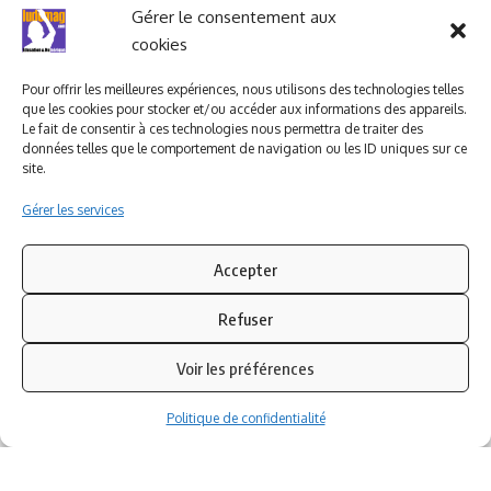
Ludomag "Le Club"
LIENS UTILES
Gérer le consentement aux
cookies
I.A. en éducation ; les
ludoviales
Pour offrir les meilleures expériences, nous utilisons des technologies telles
que les cookies pour stocker et/ou accéder aux informations des appareils.
Le fait de consentir à ces technologies nous permettra de traiter des
données telles que le comportement de navigation ou les ID uniques sur ce
PARTENAIRES
site.
Gérer les services
Accepter
Refuser
Voir les préférences
Politique de confidentialité