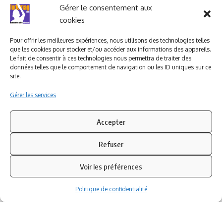
Ludomag "Le Club"
LIENS UTILES
Gérer le consentement aux
cookies
I.A. en éducation ; les
ludoviales
Pour offrir les meilleures expériences, nous utilisons des technologies telles
que les cookies pour stocker et/ou accéder aux informations des appareils.
Le fait de consentir à ces technologies nous permettra de traiter des
données telles que le comportement de navigation ou les ID uniques sur ce
PARTENAIRES
site.
Gérer les services
Accepter
Refuser
Voir les préférences
Politique de confidentialité