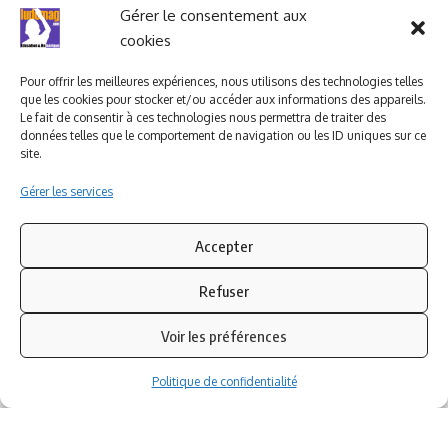
Ludomag "Le Club"
LIENS UTILES
Gérer le consentement aux
cookies
I.A. en éducation ; les
ludoviales
Pour offrir les meilleures expériences, nous utilisons des technologies telles
que les cookies pour stocker et/ou accéder aux informations des appareils.
Le fait de consentir à ces technologies nous permettra de traiter des
données telles que le comportement de navigation ou les ID uniques sur ce
PARTENAIRES
site.
Gérer les services
Accepter
Refuser
Voir les préférences
Politique de confidentialité