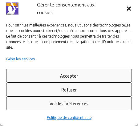
Ludomag "Le Club"
LIENS UTILES
Gérer le consentement aux
cookies
I.A. en éducation ; les
ludoviales
Pour offrir les meilleures expériences, nous utilisons des technologies telles
que les cookies pour stocker et/ou accéder aux informations des appareils.
Le fait de consentir à ces technologies nous permettra de traiter des
données telles que le comportement de navigation ou les ID uniques sur ce
PARTENAIRES
site.
Gérer les services
Accepter
Refuser
Voir les préférences
Politique de confidentialité