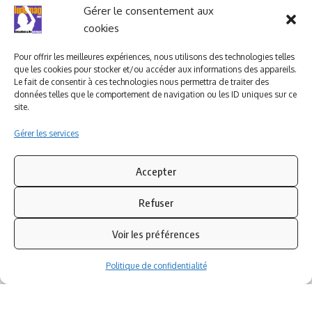
Ludomag "Le Club"
LIENS UTILES
Gérer le consentement aux
cookies
I.A. en éducation ; les
ludoviales
Pour offrir les meilleures expériences, nous utilisons des technologies telles
que les cookies pour stocker et/ou accéder aux informations des appareils.
Le fait de consentir à ces technologies nous permettra de traiter des
données telles que le comportement de navigation ou les ID uniques sur ce
PARTENAIRES
site.
Gérer les services
Accepter
Refuser
Voir les préférences
Politique de confidentialité