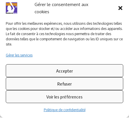
Ludomag "Le Club"
LIENS UTILES
Gérer le consentement aux
cookies
I.A. en éducation ; les
ludoviales
Pour offrir les meilleures expériences, nous utilisons des technologies telles
que les cookies pour stocker et/ou accéder aux informations des appareils.
Le fait de consentir à ces technologies nous permettra de traiter des
données telles que le comportement de navigation ou les ID uniques sur ce
PARTENAIRES
site.
Gérer les services
Accepter
Refuser
Voir les préférences
Politique de confidentialité