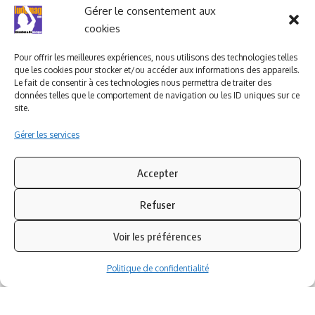
Ludomag "Le Club"
LIENS UTILES
Gérer le consentement aux
cookies
I.A. en éducation ; les
ludoviales
Pour offrir les meilleures expériences, nous utilisons des technologies telles
que les cookies pour stocker et/ou accéder aux informations des appareils.
Le fait de consentir à ces technologies nous permettra de traiter des
données telles que le comportement de navigation ou les ID uniques sur ce
PARTENAIRES
site.
Gérer les services
Accepter
Refuser
Voir les préférences
Politique de confidentialité