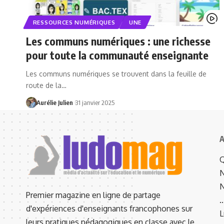
RESSOURCES NUMÉRIQUES
UNE
Les communs numériques : une richesse
pour toute la communauté enseignante
Les communs numériques se trouvent dans la feuille de
route de la…
Aurélie Julien
31 janvier 2025
A
Q
N
N
Premier magazine en ligne de partage
d'expériences d'enseignants francophones sur
L
leurs pratiques pédagogiques en classe avec le