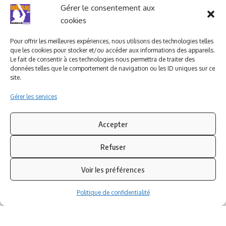
Ludomag "Le Club"
LIENS UTILES
Gérer le consentement aux
cookies
I.A. en éducation ; les
ludoviales
Pour offrir les meilleures expériences, nous utilisons des technologies telles
que les cookies pour stocker et/ou accéder aux informations des appareils.
Le fait de consentir à ces technologies nous permettra de traiter des
données telles que le comportement de navigation ou les ID uniques sur ce
PARTENAIRES
site.
Gérer les services
Accepter
Refuser
Voir les préférences
Politique de confidentialité