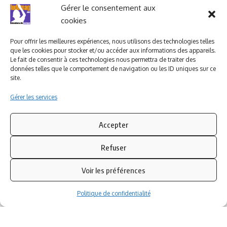
Ludomag "Le Club"
LIENS UTILES
Gérer le consentement aux
cookies
I.A. en éducation ; les
ludoviales
Pour offrir les meilleures expériences, nous utilisons des technologies telles
que les cookies pour stocker et/ou accéder aux informations des appareils.
Le fait de consentir à ces technologies nous permettra de traiter des
données telles que le comportement de navigation ou les ID uniques sur ce
PARTENAIRES
site.
Gérer les services
Accepter
Refuser
Voir les préférences
Politique de confidentialité