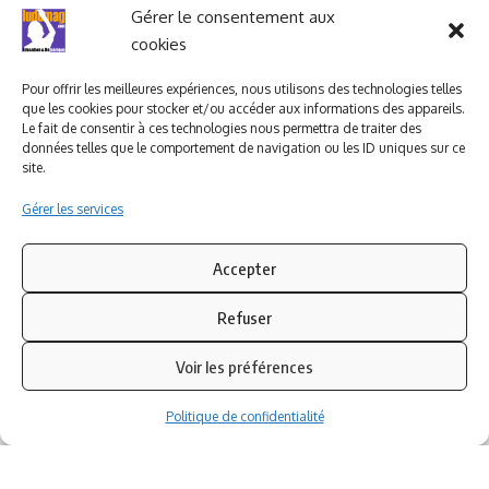
Ludomag "Le Club"
LIENS UTILES
Gérer le consentement aux
cookies
I.A. en éducation ; les
ludoviales
Pour offrir les meilleures expériences, nous utilisons des technologies telles
que les cookies pour stocker et/ou accéder aux informations des appareils.
Le fait de consentir à ces technologies nous permettra de traiter des
données telles que le comportement de navigation ou les ID uniques sur ce
PARTENAIRES
site.
Gérer les services
Accepter
Refuser
Voir les préférences
Politique de confidentialité