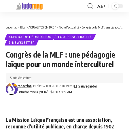
Aa
Font
Resizer
Ludomag
>
Blog
>
ACTUALITES EN BREF
>
Toute l'actualité
>
Congrès de la MLF : une pédagogie laïque pour un monde interculturel
AGENDA DE L'ÉDUCATION
TOUTE L'ACTUALITÉ
Z-NEWSLETTER
Congrès de la MLF : une pédagogie
laïque pour un monde interculturel
5 min de lecture
redaction
Publié 14 mai 2018
2.7K Vues
Dernière mise à jou 14/05/2018 à 8:19 AM
La Mission Laïque Française est une association,
reconnue d’utilité publique, en charge depuis 1902