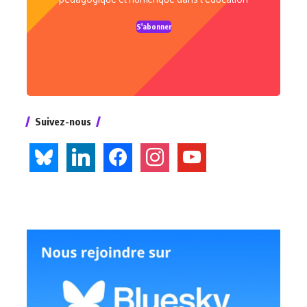
S'abonner
Suivez-nous
bluesky
linkedin
facebook
instagram
youtube