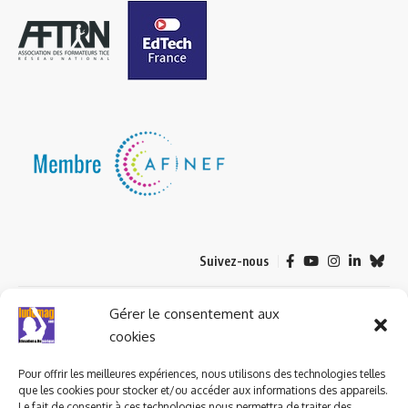
Suivez-nous
© 2023 ludomag.com édité et géré par WOOMEET SAS, powered by
Gérer le consentement aux
Wordpress.
cookies
Pour offrir les meilleures expériences, nous utilisons des technologies telles
que les cookies pour stocker et/ou accéder aux informations des appareils.
Le fait de consentir à ces technologies nous permettra de traiter des