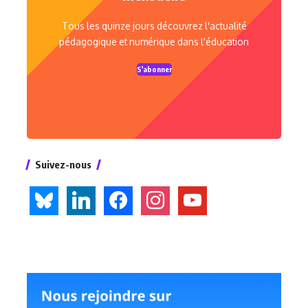
Tous les quinze jours découvrez l'actualité
pédagogique et numérique dans l'éducation
S'abonner
Suivez-nous
bluesky
linkedin
facebook
instagram
youtube