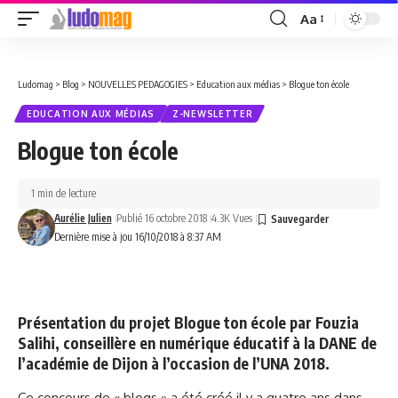
Aa
Font
Resizer
Ludomag
>
Blog
>
NOUVELLES PEDAGOGIES
>
Education aux médias
>
Blogue ton école
EDUCATION AUX MÉDIAS
Z-NEWSLETTER
Blogue ton école
1 min de lecture
Aurélie Julien
Publié 16 octobre 2018
4.3K Vues
Dernière mise à jou 16/10/2018 à 8:37 AM
Présentation du projet Blogue ton école par Fouzia
Salihi, conseillère en numérique éducatif à la DANE de
l’académie de Dijon à l’occasion de l’UNA 2018.
Ce concours de « blogs » a été créé il y a quatre ans dans