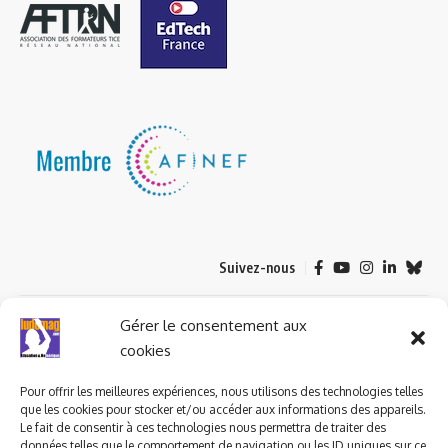
Suivez-nous
© 2023 ludomag.com édité et géré par WOOMEET SAS, powered by
Gérer le consentement aux
Wordpress.
cookies
Pour offrir les meilleures expériences, nous utilisons des technologies telles
que les cookies pour stocker et/ou accéder aux informations des appareils.
Le fait de consentir à ces technologies nous permettra de traiter des
données telles que le comportement de navigation ou les ID uniques sur ce