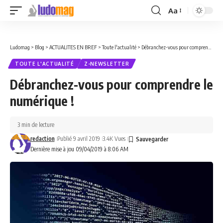
Aa
Font
Resizer
Ludomag
>
Blog
>
ACTUALITES EN BREF
>
Toute l'actualité
>
Débranchez-vous pour comprendre le numérique !
TOUTE L'ACTUALITÉ
Z-NEWSLETTER
Débranchez-vous pour comprendre le
numérique !
3 min de lecture
redaction
Publié 9 avril 2019
3.4K Vues
Dernière mise à jou 09/04/2019 à 8:06 AM