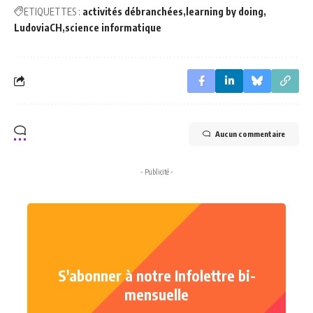
ETIQUETTES :
activités débranchées
learning by doing
LudoviaCH
science informatique
Aucun commentaire
- Publicité -
S'abonner à notre Infolettre bi-
mensuelle