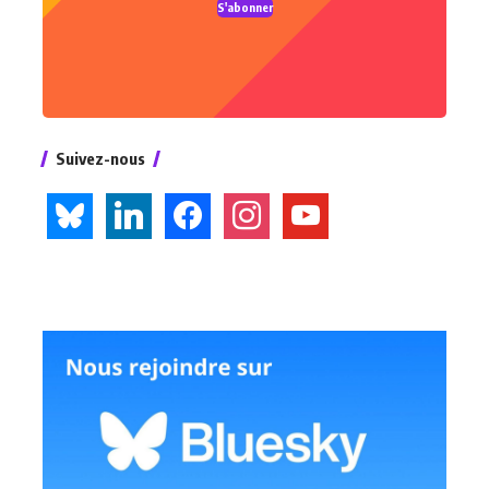
S'abonner
Suivez-nous
bluesky
linkedin
facebook
instagram
youtube