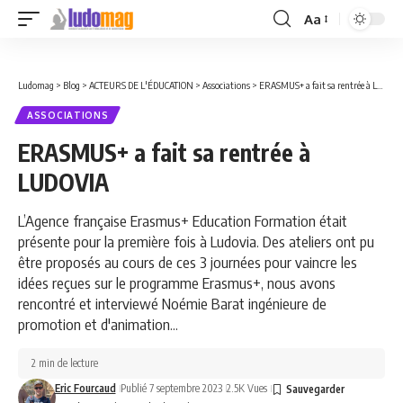
Aa
Font
Resizer
Ludomag
>
Blog
>
ACTEURS DE L'ÉDUCATION
>
Associations
>
ERASMUS+ a fait sa rentrée à LUDOVIA
ASSOCIATIONS
ERASMUS+ a fait sa rentrée à
LUDOVIA
L’Agence française Erasmus+ Education Formation était
présente pour la première fois à Ludovia. Des ateliers ont pu
être proposés au cours de ces 3 journées pour vaincre les
idées reçues sur le programme Erasmus+, nous avons
rencontré et interviewé Noémie Barat ingénieure de
promotion et d'animation...
2 min de lecture
Eric Fourcaud
Publié 7 septembre 2023
2.5K Vues