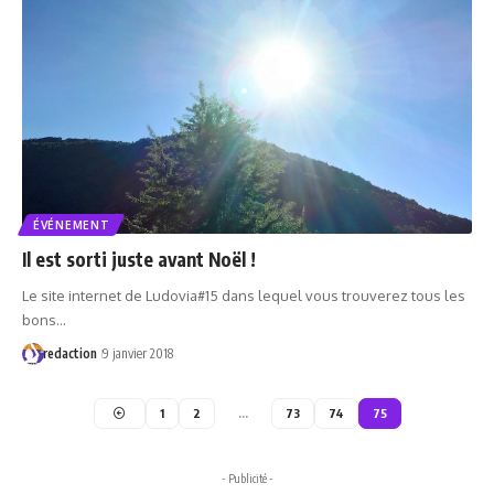
ÉVÉNEMENT
Il est sorti juste avant Noël !
Le site internet de Ludovia#15 dans lequel vous trouverez tous les
bons…
redaction
9 janvier 2018
1
2
…
73
74
75
- Publicité -