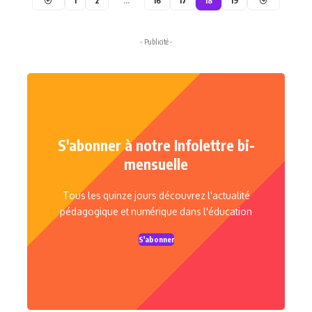
1
2
…
16
17
18
19
- Publicité -
S'abonner à notre Infolettre bi-
mensuelle
Tous les quinze jours découvrez l'actualité
pédagogique et numérique dans l'éducation
S'abonner