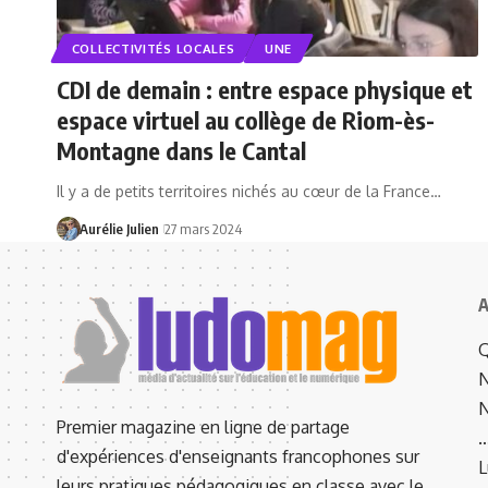
COLLECTIVITÉS LOCALES
UNE
CDI de demain : entre espace physique et
espace virtuel au collège de Riom-ès-
Montagne dans le Cantal
Il y a de petits territoires nichés au cœur de la France…
Aurélie Julien
27 mars 2024
A
Q
N
N
Premier magazine en ligne de partage
d'expériences d'enseignants francophones sur
L
leurs pratiques pédagogiques en classe avec le