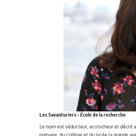
Les Savanturiers – École de la recherche
Le nom est séducteur, accrocheur et décrit as
primaire, du collège et du lycée la grande a