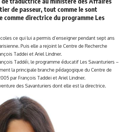
 de traductrice au ministère des Affaires
métier de passeur, tout comme le sont
lle comme directrice du programme Les
coles ce qui lui a permis d’enseigner pendant sept ans
risienne. Puis elle a rejoint le Centre de Recherche
ançois Taddei et Ariel Lindner.
rançois Taddéi,
le programme éducatif Les Savanturiers –
rment la principale branche pédagogique du Centre de
2005 par François Taddei et Ariel Lindner.
nture des Savanturiers dont elle est la directrice.