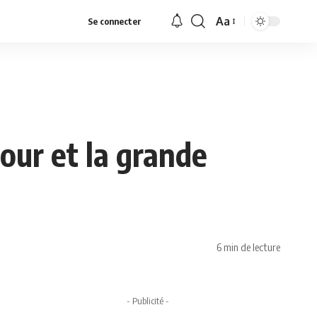
Aa
Se connecter
Font
Resizer
ur et la grande
6 min de lecture
- Publicité -