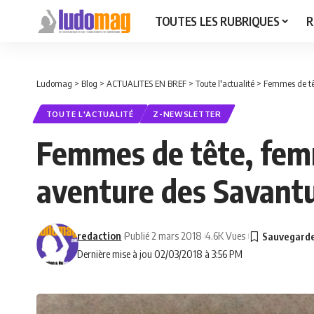
TOUTES LES RUBRIQUES
R
Ludomag
>
Blog
>
ACTUALITES EN BREF
>
Toute l'actualité
>
Femmes de têt
TOUTE L'ACTUALITÉ
Z-NEWSLETTER
Femmes de tête, femm
aventure des Savantu
redaction
Publié 2 mars 2018
4.6K Vues
Dernière mise à jou 02/03/2018 à 3:56 PM