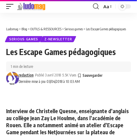
Aa
Font
Resizer
Ludomag
>
Blog
>
OUTILS & RESSOURCES
>
Serious games
>
Les Escape Games pédagogiques
SERIOUS GAMES
Z-NEWSLETTER
Les Escape Games pédagogiques
1 min de lecture
redaction
Publié 3 avril 2018
5.5K Vues
Dernière mise à jou 03/04/2018 à 10:03 AM
Interview de Christelle Quesne, enseignante d’anglais
au collège Jean Zay Le Houlme, dans l’académie de
Rouen. Elle a notamment animé un atelier d’Escape
Game pendant les NetJournées sur la plateau de