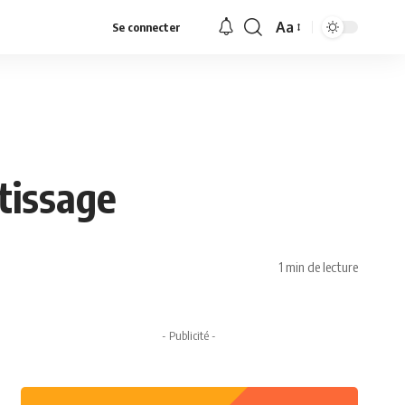
Aa
Se connecter
Font
Resizer
tissage
1 min de lecture
- Publicité -