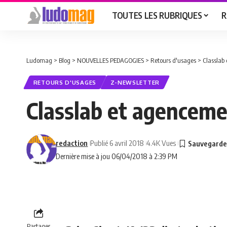
TOUTES LES RUBRIQUES
R
Ludomag
>
Blog
>
NOUVELLES PEDAGOGIES
>
Retours d'usages
>
Classlab
RETOURS D'USAGES
Z-NEWSLETTER
Classlab et agenceme
redaction
Publié 6 avril 2018
4.4K Vues
Dernière mise à jou 06/04/2018 à 2:39 PM
Partager