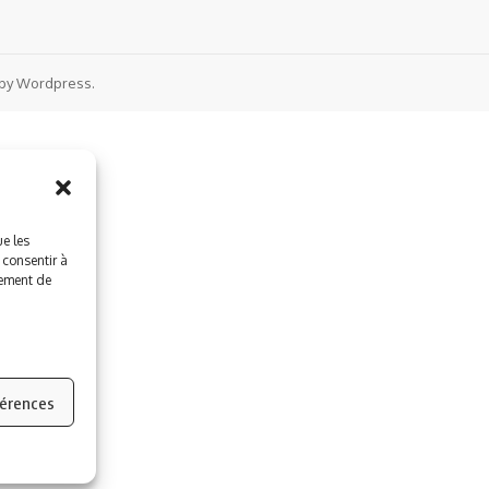
by Wordpress.
ue les
 consentir à
tement de
férences