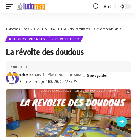
Aa
Font
Resizer
Ludomag
>
Blog
>
NOUVELLES PEDAGOGIES
>
Retours d'usages
>
La révolte des doudous
RETOURS D'USAGES
Z-NEWSLETTER
La révolte des doudous
3 min de lecture
redaction
Publié 11 février 2020
6.1K Vues
Dernière mise à jou 11/02/2020 à 12:35 PM