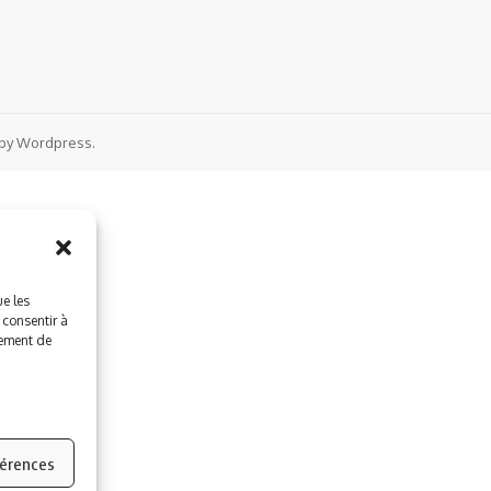
by Wordpress.
ue les
 consentir à
tement de
férences