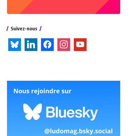
Suivez-nous
bluesky
linkedin
facebook
instagram
youtube