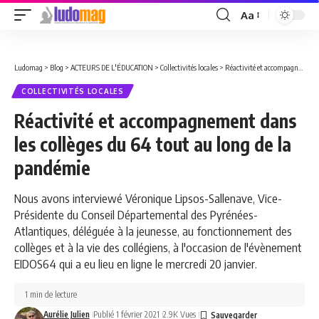
Aa
Font
Resizer
Ludomag
>
Blog
>
ACTEURS DE L'ÉDUCATION
>
Collectivités locales
>
Réactivité et accompagnement dans les collèges du 64 tout au long de la pandémie
COLLECTIVITÉS LOCALES
Réactivité et accompagnement dans
les collèges du 64 tout au long de la
pandémie
Nous avons interviewé Véronique Lipsos-Sallenave, Vice-
Présidente du Conseil Départemental des Pyrénées-
Atlantiques, déléguée à la jeunesse, au fonctionnement des
collèges et à la vie des collégiens, à l'occasion de l'évènement
EIDOS64 qui a eu lieu en ligne le mercredi 20 janvier.
1 min de lecture
Aurélie Julien
Publié 1 février 2021
2.9K Vues