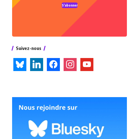
S'abonner
Suivez-nous
bluesky
linkedin
facebook
instagram
youtube