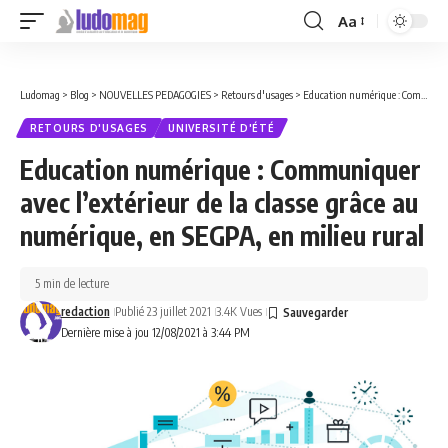
Aa
Font
Resizer
Ludomag
>
Blog
>
NOUVELLES PEDAGOGIES
>
Retours d'usages
>
Education numérique : Communiquer avec l’extérieur de la classe grâce au numérique, en SEGPA, en milieu rural
RETOURS D'USAGES
UNIVERSITÉ D'ÉTÉ
Education numérique : Communiquer
avec l’extérieur de la classe grâce au
numérique, en SEGPA, en milieu rural
5 min de lecture
redaction
Publié 23 juillet 2021
3.4K Vues
Dernière mise à jou 12/08/2021 à 3:44 PM